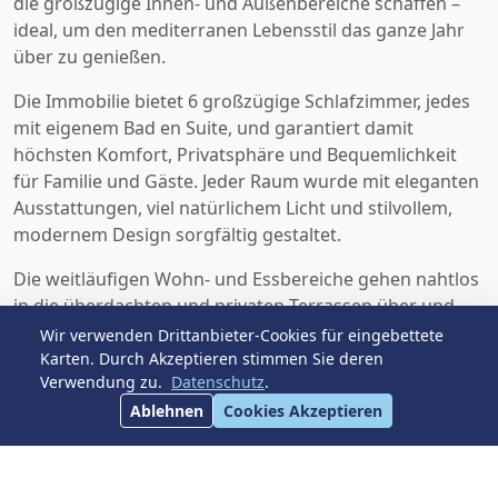
die großzügige Innen- und Außenbereiche schaffen –
ideal, um den mediterranen Lebensstil das ganze Jahr
über zu genießen.
Die Immobilie bietet 6 großzügige Schlafzimmer, jedes
mit eigenem Bad en Suite, und garantiert damit
höchsten Komfort, Privatsphäre und Bequemlichkeit
für Familie und Gäste. Jeder Raum wurde mit eleganten
Ausstattungen, viel natürlichem Licht und stilvollem,
modernem Design sorgfältig gestaltet.
Die weitläufigen Wohn- und Essbereiche gehen nahtlos
in die überdachten und privaten Terrassen über und
schaffen den perfekten Rahmen für gesellige Stunden
Wir verwenden Drittanbieter-Cookies für eingebettete
im Freien, entspannte Sonnenstunden oder stilvolle
Karten. Durch Akzeptieren stimmen Sie deren
Verwendung zu.
Datenschutz
.
Abendessen unter freiem Himmel mit Blick auf die
wunderschön angelegte Gartenlandschaft.
Ablehnen
Cookies Akzeptieren
Die Villa verfügt über eine voll ausgestattete moderne
Küche mit hochwertigen Elektrogeräten, die