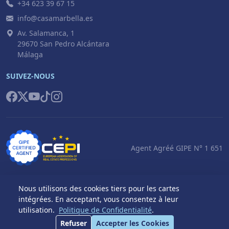
+34 623 39 67 15
info@casamarbella.es
Av. Salamanca, 1
29670 San Pedro Alcántara
Málaga
SUIVEZ-NOUS
Agent Agréé GIPE N° 1 651
Nous utilisons des cookies tiers pour les cartes
intégrées. En acceptant, vous consentez à leur
© 2026 Casa Marbella S.L. Tous droits réservés.
utilisation.
Politique de Confidentialité
.
Politique de
Mentions
Paramètres des
|
Built by
Refuser
Accepter les Cookies
Confidentialité
Légales
Cookies
Systembit