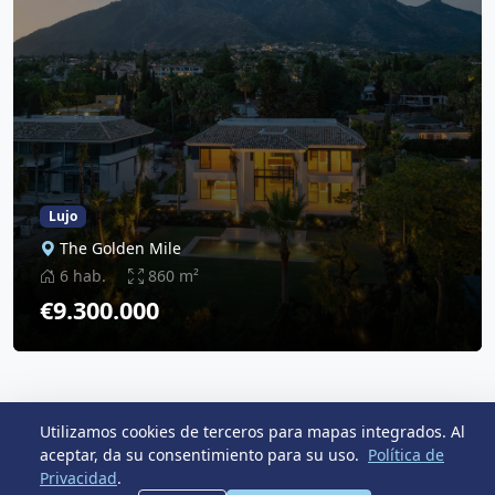
Lujo
The Golden Mile
6 hab.
860 m²
€9.300.000
Utilizamos cookies de terceros para mapas integrados. Al
aceptar, da su consentimiento para su uso.
Política de
Últimas Propiedades
Ver Todas
Privacidad
.