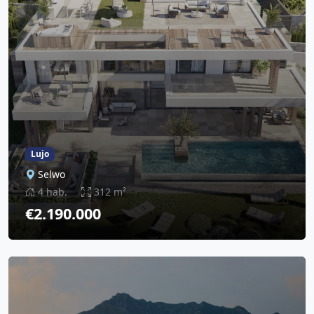
Lujo
Selwo
4 hab.
312 m²
€2.190.000