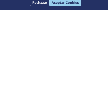
Rechazar
Aceptar Cookies
Estepona
€260.000
3 hab.
1 baños
80 m²