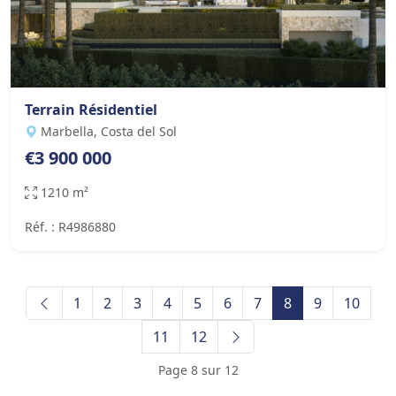
Terrain Résidentiel
Marbella, Costa del Sol
€3 900 000
1210 m²
Réf. : R4986880
1
2
3
4
5
6
7
8
9
10
11
12
Page 8 sur 12