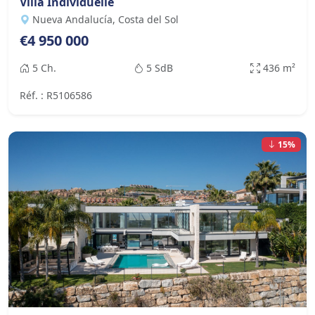
Villa Individuelle
Nueva Andalucía, Costa del Sol
€4 950 000
5 Ch.
5 SdB
436 m²
Réf. : R5106586
15%