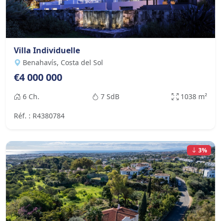
Villa Individuelle
Benahavís, Costa del Sol
€4 000 000
6 Ch.
7 SdB
1038 m²
Réf. : R4380784
3%