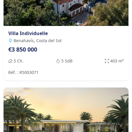
Villa Individuelle
Benahavís, Costa del Sol
€3 850 000
5 Ch.
5 SdB
403 m²
Réf. : R5003071