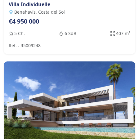
Villa Individuelle
Benahavís, Costa del Sol
€4 950 000
5 Ch.
6 SdB
407 m²
Réf. : R5009248