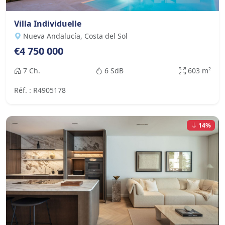
Villa Individuelle
Nueva Andalucía, Costa del Sol
€4 750 000
7 Ch.
6 SdB
603 m²
Réf. : R4905178
14%