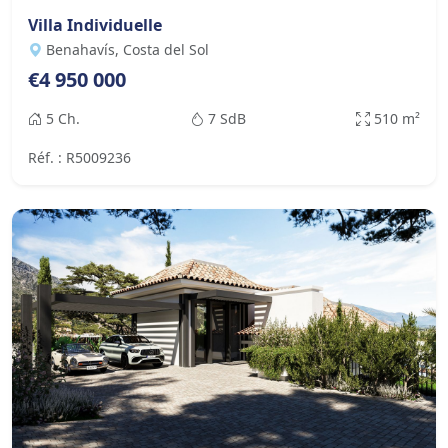
Villa Individuelle
Benahavís, Costa del Sol
€4 950 000
5 Ch.
7 SdB
510 m²
Réf. : R5009236